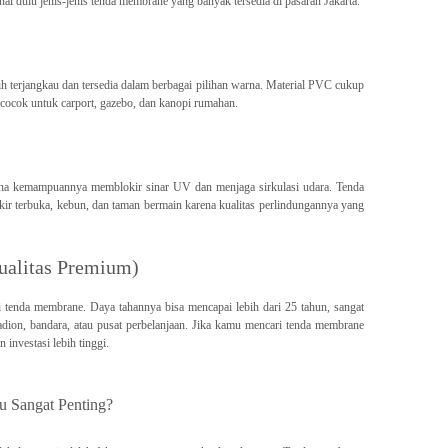
dulu jenis-jenis tenda membrane yang banyak tersedia di pasaran Jakarta.
bih terjangkau dan tersedia dalam berbagai pilihan warna. Material PVC cukup
cocok untuk carport, gazebo, dan kanopi rumahan.
ena kemampuannya memblokir sinar UV dan menjaga sirkulasi udara. Tenda
r terbuka, kebun, dan taman bermain karena kualitas perlindungannya yang
alitas Premium)
i tenda membrane. Daya tahannya bisa mencapai lebih dari 25 tahun, sangat
tadion, bandara, atau pusat perbelanjaan. Jika kamu mencari tenda membrane
investasi lebih tinggi.
 Sangat Penting?