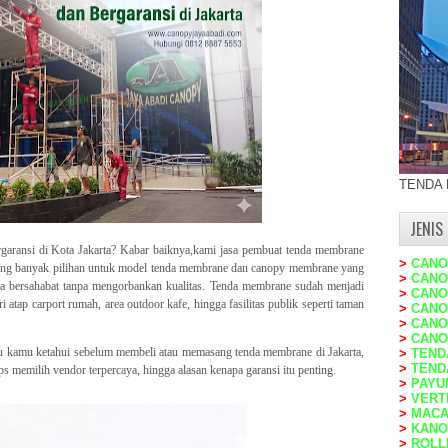
TENDA
JENIS
aransi di Kota Jakarta? Kabar baiknya,kami jasa pembuat tenda membrane
>
CANO
ang banyak pilihan untuk model tenda membrane dan canopy membrane yang
>
CANO
ga bersahabat tanpa mengorbankan kualitas. Tenda membrane sudah menjadi
>
CANO
i atap carport rumah, area outdoor kafe, hingga fasilitas publik seperti taman
>
CANO
>
CANO
>
CANO
lu kamu ketahui sebelum membeli atau memasang tenda membrane di Jakarta,
>
TEND
>
TEND
tips memilih vendor terpercaya, hingga alasan kenapa garansi itu penting.
>
PAYU
>
VERT
>
MACA
>
KANO
>
ROLL