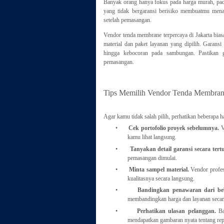
Banyak orang hanya fokus pada harga murah, pada
yang tidak bergaransi berisiko membuatmu menan
setelah pemasangan.
Vendor tenda membrane terpercaya di Jakarta bias
material dan paket layanan yang dipilih. Garansi
hingga kebocoran pada sambungan. Pastikan g
pemasangan.
Tips Memilih Vendor Tenda Membrane
Agar kamu tidak salah pilih, perhatikan beberapa h
•
Cek portofolio proyek sebelumnya.
V
kamu lihat langsung.
•
Tanyakan detail garansi secara tertu
pemasangan dimulai.
•
Minta sampel material.
Vendor profes
kualitasnya secara langsung.
•
Bandingkan penawaran dari be
membandingkan harga dan layanan secara
•
Perhatikan ulasan pelanggan.
Bac
mendapatkan gambaran nyata tentang repu