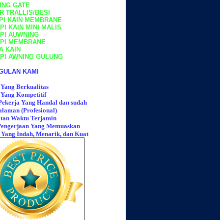
ING GATE
R TRALLIS/BESI
PI KAIN MEMBRANE
I KAIN MINI MALIS
PI AUWNING
PI MEMBRANE
A KAIN
PI AWNING GULUNG
GULAN KAMI
Yang Berkualitas
Yang Kompetitif
ekerja Yang Handal dan sudah
laman (Profesional)
tan Waktu Terjamin
 Pengerjaan Yang Memuaskan
 Yang Indah, Menarik, dan Kuat