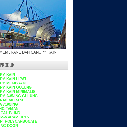
 MEMBRANE DAN CANOPY KAIN
 PRODUK
PY KAIN
PY KAIN LIPAT
PY MEMBRANE
PY KAIN GULUNG
PY KAIN MINIMALIS
PY
AWNING GULUNG
A MEMBRANE
A AWNING
NG TAMAN
ICAL BLIND
M-MACAM
KREY
PI POLYCARBONATE
ING DOOR