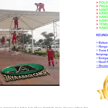
>
POLD
>
PAGA
>
kANO
>
KANOP
>
KANO
>
KANO
>
TEND
>
KANO
KEUNG
>
Bahan 
>
Harga 
>
Team P
berpenga
>
Ketepa
>
Hasil
>
Desain
g menggunakan bahan kain khusus berteknik tinggi, biasanya terbuat dari