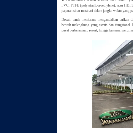
PVC, PTFE (polytetrafluoroethylene), atau HDPE
paparan sinar matahari dalam jangka waktu yang p
Desain tenda membrane mengandalkan tarikan da
bentuk melengkung yang estetis dan fungsional. 
pusat perbelanjaan, resort, hingga kawasan perum