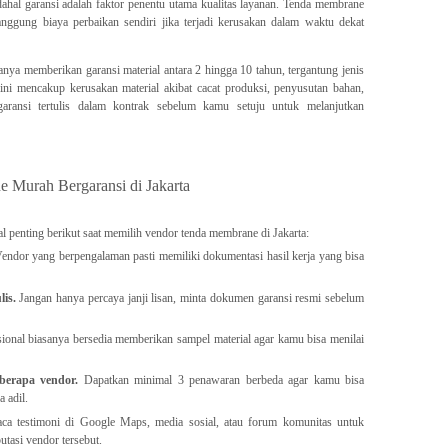
hal garansi adalah faktor penentu utama kualitas layanan. Tenda membrane
ggung biaya perbaikan sendiri jika terjadi kerusakan dalam waktu dekat
anya memberikan garansi material antara 2 hingga 10 tahun, tergantung jenis
 ini mencakup kerusakan material akibat cacat produksi, penyusutan bahan,
aransi tertulis dalam kontrak sebelum kamu setuju untuk melanjutkan
 Murah Bergaransi di Jakarta
al penting berikut saat memilih vendor tenda membrane di Jakarta:
endor yang berpengalaman pasti memiliki dokumentasi hasil kerja yang bisa
lis.
Jangan hanya percaya janji lisan, minta dokumen garansi resmi sebelum
ional biasanya bersedia memberikan sampel material agar kamu bisa menilai
berapa vendor.
Dapatkan minimal 3 penawaran berbeda agar kamu bisa
 adil.
a testimoni di Google Maps, media sosial, atau forum komunitas untuk
tasi vendor tersebut.