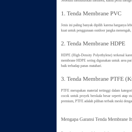
Sebelum memutuskan membeli, kamu perlu mengenal 
1. Tenda Membrane PVC
Jenis ini paling banyak dipilih karena harganya le
kuat untuk penggunaan outdoor jangka menengah, 
2. Tenda Membrane HDPE
HDPE (High-Density Polyethylene) terkenal kar
membrane HDPE sering digunakan untuk area parki
baik terhadap panas matahari.
3. Tenda Membrane PTFE (Ku
PTFE merupakan material tertinggi dalam kategor
cocok untuk proyek berskala besar seperti atap s
premium, PTFE adalah pilihan terbaik meski dengan 
Mengapa Garansi Tenda Membrane Itu