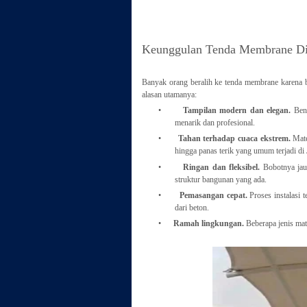
Keunggulan Tenda Membrane Di
Banyak orang beralih ke tenda membrane karena be
alasan utamanya:
•
Tampilan modern dan elegan.
Bent
menarik dan profesional.
•
Tahan terhadap cuaca ekstrem.
Mate
hingga panas terik yang umum terjadi di 
•
Ringan dan fleksibel.
Bobotnya jauh
struktur bangunan yang ada.
•
Pemasangan cepat.
Proses instalasi
dari beton.
•
Ramah lingkungan.
Beberapa jenis mat