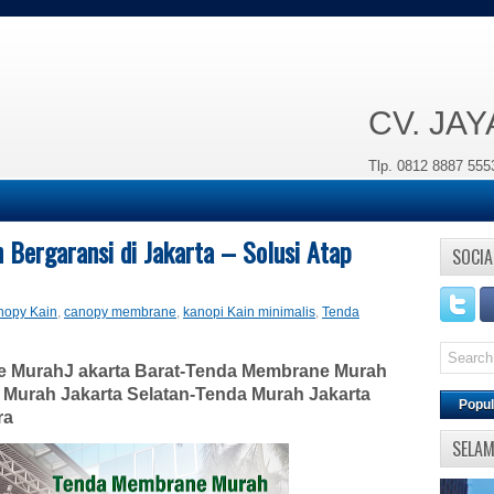
CV. JA
Tlp. 0812 8887 555
Bergaransi di Jakarta – Solusi Atap
SOCIA
nopy Kain
,
canopy membrane
,
kanopi Kain minimalis
,
Tenda
 MurahJ akarta Barat-Tenda Membrane Murah
Murah Jakarta Selatan-Tenda Murah Jakarta
Popul
ra
SELA