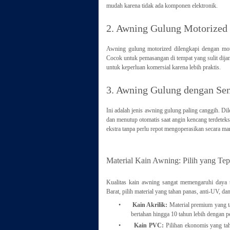
mudah karena tidak ada komponen elektronik.
2. Awning Gulung Motorized 
Awning gulung motorized dilengkapi dengan motor
Cocok untuk pemasangan di tempat yang sulit dijang
untuk keperluan komersial karena lebih praktis.
3. Awning Gulung dengan Sen
Ini adalah jenis awning gulung paling canggih. Dil
dan menutup otomatis saat angin kencang terdetek
ekstra tanpa perlu repot mengoperasikan secara ma
Material Kain Awning: Pilih yang Tep
Kualitas kain awning sangat memengaruhi daya t
Barat, pilih material yang tahan panas, anti-UV, dan
•
Kain Akrilik:
Material premium yang t
bertahan hingga 10 tahun lebih dengan p
•
Kain PVC:
Pilihan ekonomis yang ta