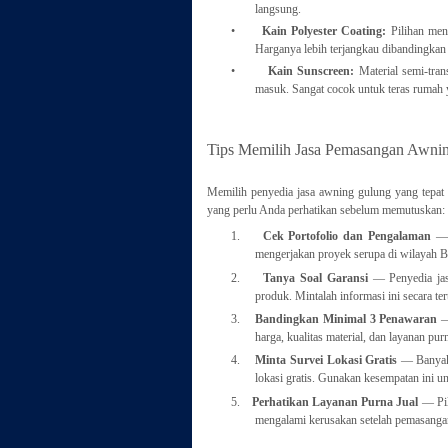
langsung.
•
Kain Polyester Coating:
Pilihan men
Harganya lebih terjangkau dibandingkan 
•
Kain Sunscreen:
Material semi-tr
masuk. Sangat cocok untuk teras rumah ya
Tips Memilih Jasa Pemasangan Awnin
Memilih penyedia jasa awning gulung yang tepat 
yang perlu Anda perhatikan sebelum memutuskan:
1.
Cek Portofolio dan Pengalaman
— P
mengerjakan proyek serupa di wilayah B
2.
Tanya Soal Garansi
— Penyedia jas
produk. Mintalah informasi ini secara tert
3.
Bandingkan Minimal 3 Penawaran
— 
harga, kualitas material, dan layanan pur
4.
Minta Survei Lokasi Gratis
— Banyak 
lokasi gratis. Gunakan kesempatan ini u
5.
Perhatikan Layanan Purna Jual
— Pil
mengalami kerusakan setelah pemasanga