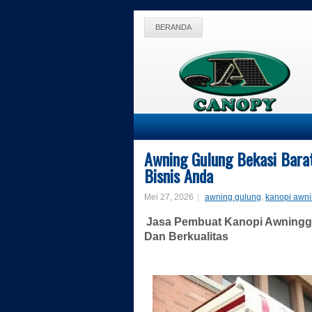
BERANDA
Awning Gulung Bekasi Barat
Bisnis Anda
Mei 27, 2026
awning gulung
,
kanopi awni
Jasa Pembuat Kanopi Awninggu
Dan Berkualitas