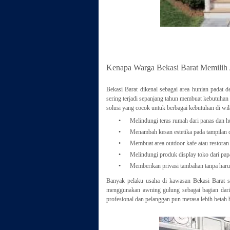
Kenapa Warga Bekasi Barat Memilih
Bekasi Barat dikenal sebagai area hunian padat
sering terjadi sepanjang tahun membuat kebutuhan 
solusi yang cocok untuk berbagai kebutuhan di wilay
•
Melindungi teras rumah dari panas dan 
•
Menambah kesan estetika pada tampilan 
•
Membuat area outdoor kafe atau restoran
•
Melindungi produk display toko dari pa
•
Memberikan privasi tambahan tanpa har
Banyak pelaku usaha di kawasan Bekasi Barat s
menggunakan awning gulung sebagai bagian dari d
profesional dan pelanggan pun merasa lebih betah 