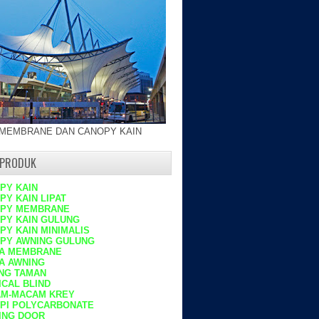
 MEMBRANE DAN CANOPY KAIN
 PRODUK
PY KAIN
PY KAIN LIPAT
PY MEMBRANE
PY KAIN GULUNG
PY KAIN MINIMALIS
PY
AWNING GULUNG
A MEMBRANE
A AWNING
NG TAMAN
ICAL BLIND
M-MACAM
KREY
PI POLYCARBONATE
ING DOOR