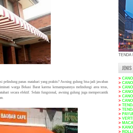
TENDA
JENIS
>
CANO
si pelindung panas matahari yang praktis? Awning gulung bisa jadi jawaban
>
CANO
iminati warga Bekasi Barat karena kemampuannya melindungi area teras,
>
CANO
>
CANO
tahari secara efektif. Selain fungsional, awning gulung juga mempercantik
>
CANO
an.
>
CANO
>
TEND
>
TEND
>
PAYU
>
VERT
>
MACA
>
KANO
>
ROLL