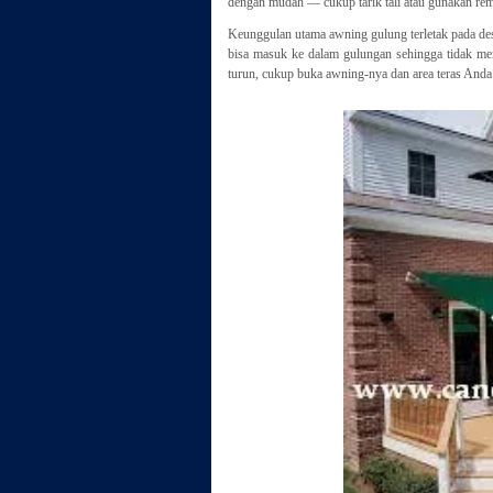
dengan mudah — cukup tarik tali atau gunakan rem
Keunggulan utama awning gulung terletak pada de
bisa masuk ke dalam gulungan sehingga tidak mem
turun, cukup buka awning-nya dan area teras Anda 