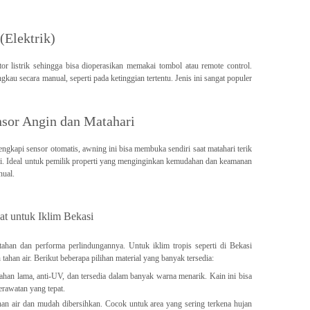
(Elektrik)
 listrik sehingga bisa dioperasikan memakai tombol atau remote control.
kau secara manual, seperti pada ketinggian tertentu. Jenis ini sangat populer
sor Angin dan Matahari
engkapi sensor otomatis, awning ini bisa membuka sendiri saat matahari terik
si. Ideal untuk pemilik properti yang menginginkan kemudahan dan keamanan
nual.
at untuk Iklim Bekasi
ahan dan performa perlindungannya. Untuk iklim tropis seperti di Bekasi
 tahan air. Berikut beberapa pilihan material yang banyak tersedia:
ahan lama, anti-UV, dan tersedia dalam banyak warna menarik. Kain ini bisa
erawatan yang tepat.
han air dan mudah dibersihkan. Cocok untuk area yang sering terkena hujan