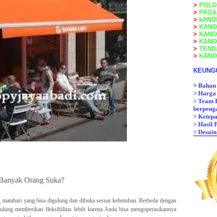
>
POLD
>
PAGA
>
kANO
>
KANOP
>
KANO
>
KANO
>
TEND
>
KANO
KEUNG
>
Bahan 
>
Harga 
>
Team P
berpenga
>
Ketepa
>
Hasil
>
Desain
 Banyak Orang Suka?
g matahari yang bisa digulung dan dibuka sesuai kebutuhan. Berbeda dengan
ulung memberikan fleksibilitas lebih karena Anda bisa mengoperasikannya