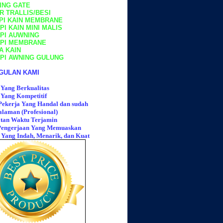
ING GATE
R TRALLIS/BESI
PI KAIN MEMBRANE
I KAIN MINI MALIS
PI AUWNING
PI MEMBRANE
A KAIN
PI AWNING GULUNG
GULAN KAMI
Yang Berkualitas
Yang Kompetitif
ekerja Yang Handal dan sudah
laman (Profesional)
tan Waktu Terjamin
 Pengerjaan Yang Memuaskan
 Yang Indah, Menarik, dan Kuat