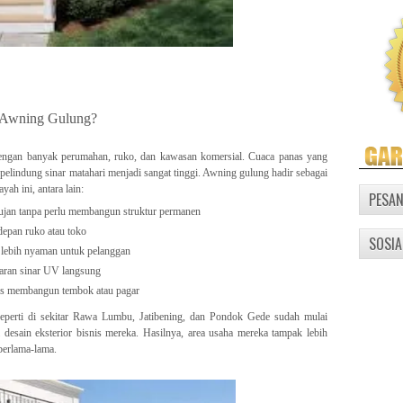
 Awning Gulung?
 dengan banyak perumahan, ruko, dan kawasan komersial. Cuaca panas yang
pelindung sinar matahari menjadi sangat tinggi. Awning gulung hadir sebagai
ah ini, antara lain:
PESA
hujan tanpa perlu membangun struktur permanen
depan ruko atau toko
SOSIA
 lebih nyaman untuk pelanggan
paran sinar UV langsung
us membangun tembok atau pagar
eperti di sekitar Rawa Lumbu, Jatibening, dan Pondok Gede sudah mulai
esain eksterior bisnis mereka. Hasilnya, area usaha mereka tampak lebih
berlama-lama.